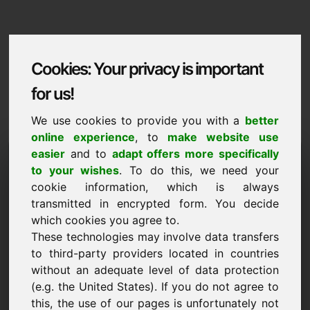
Cookies: Your privacy is important
for us!
We use cookies to provide you with a
better
online experience
, to
make website use
Domaininformation
easier
and to
adapt offers more specifically
to your wishes
. To do this, we need your
Domaininformation | Eesti
cookie information, which is always
transmitted in encrypted form. You decide
Soodushind: 2.000,00 Euro (km-ta)
which cookies you agree to.
These technologies may involve data transfers
Valitud lisadomeenid saidil Find-Your-Domain.eu
UUS
avasta kohe ->
to third-party providers located in countries
without an adequate level of data protection
(e.g. the United States). If you do not agree to
Teie
this, the use of our pages is unfortunately not