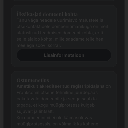
Üksikasjad domeeni kohta
Tänu väga headele uurimisvõimalustele ja
otsekontaktidele domeeniomanikuga on meil
ulatuslikud teadmised domeeni kohta, eriti
selle ajaloo kohta, mille saadame teile hea
meelega soovi korral.
Lisainformatsioon
Ostumenetlus
Ametlikult akrediteeritud registripidajana
on
Frankcomil otsene tehniline juurdepääs
pakutavale domeenile ja seega saab ta
tagada, et kogu müügiprotsess kulgeb
sujuvalt ja lihtsalt.
Kui domeeninimi ei ole käimasolevas
müügiprotsessis, on võimalik ka kohene